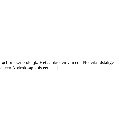
en gebruiksvriendelijk. Het aanbieden van een Nederlandstalige
owel een Android-app als een […]