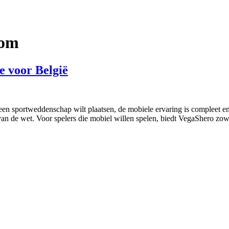
com
e voor België
f een sportweddenschap wilt plaatsen, de mobiele ervaring is compleet 
g van de wet. Voor spelers die mobiel willen spelen, biedt VegaShero z