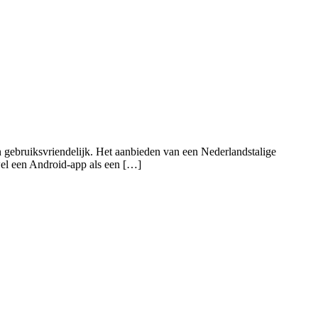
en gebruiksvriendelijk. Het aanbieden van een Nederlandstalige
owel een Android-app als een […]