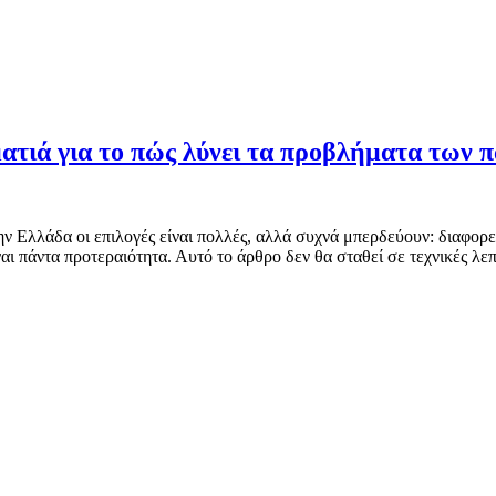
ατιά για το πώς λύνει τα προβλήματα των 
Στην Ελλάδα οι επιλογές είναι πολλές, αλλά συχνά μπερδεύουν: διαφο
ίναι πάντα προτεραιότητα. Αυτό το άρθρο δεν θα σταθεί σε τεχνικές 