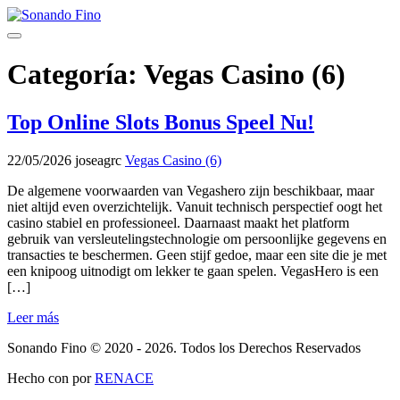
Saltar
al
Menú
contenido
Categoría:
Vegas Casino (6)
Top Online Slots Bonus Speel Nu!
22/05/2026
joseagrc
Vegas Casino (6)
De algemene voorwaarden van Vegashero zijn beschikbaar, maar
niet altijd even overzichtelijk. Vanuit technisch perspectief oogt het
casino stabiel en professioneel. Daarnaast maakt het platform
gebruik van versleutelingstechnologie om persoonlijke gegevens en
transacties te beschermen. Geen stijf gedoe, maar een site die je met
een knipoog uitnodigt om lekker te gaan spelen. VegasHero is een
[…]
Leer más
Sonando Fino © 2020 - 2026. Todos los Derechos Reservados
Hecho con
por
RENACE