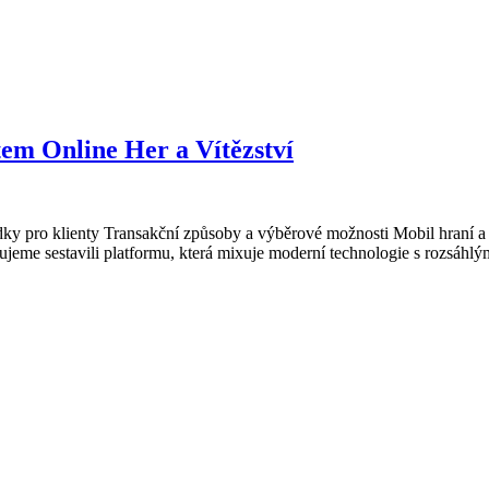
em Online Her a Vítězství
ky pro klienty Transakční způsoby a výběrové možnosti Mobil hraní a h
ujeme sestavili platformu, která mixuje moderní technologie s rozsá