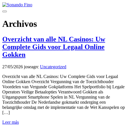
Saltar
al
Menú
contenido
Archivos
Overzicht van alle NL Casinos: Uw
Complete Gids voor Legaal Online
Gokken
27/05/2026
joseagrc
Uncategorized
Overzicht van alle NL Casinos: Uw Complete Gids voor Legaal
Online Gokken Overzicht Vergunning van de Toezichthouder
Voordelen van Vergunde Gokplatforms Het Spelportfolio bij Legale
Operators Veilige Betaalopties Verantwoord Gokken als
Uitgangspunt Smartphone Spelen in NL Vergunning van de
Toezichthouder De Nederlandse gokmarkt onderging een
belangrijke omslag met de implementatie van de Wet Kansspelen op
[…]
Leer más