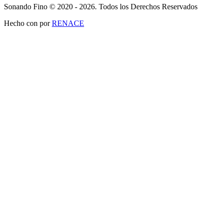
Sonando Fino © 2020 - 2026. Todos los Derechos Reservados
Hecho con
por
RENACE