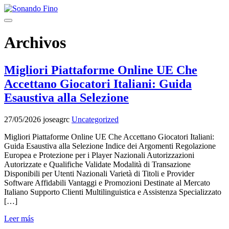
Saltar
al
Menú
contenido
Archivos
Migliori Piattaforme Online UE Che
Accettano Giocatori Italiani: Guida
Esaustiva alla Selezione
27/05/2026
joseagrc
Uncategorized
Migliori Piattaforme Online UE Che Accettano Giocatori Italiani:
Guida Esaustiva alla Selezione Indice dei Argomenti Regolazione
Europea e Protezione per i Player Nazionali Autorizzazioni
Autorizzate e Qualifiche Validate Modalità di Transazione
Disponibili per Utenti Nazionali Varietà di Titoli e Provider
Software Affidabili Vantaggi e Promozioni Destinate al Mercato
Italiano Supporto Clienti Multilinguistica e Assistenza Specializzato
[…]
Leer más