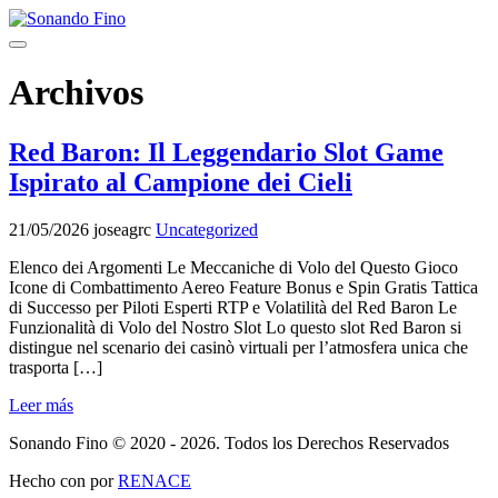
Saltar
al
Menú
contenido
Archivos
Red Baron: Il Leggendario Slot Game
Ispirato al Campione dei Cieli
21/05/2026
joseagrc
Uncategorized
Elenco dei Argomenti Le Meccaniche di Volo del Questo Gioco
Icone di Combattimento Aereo Feature Bonus e Spin Gratis Tattica
di Successo per Piloti Esperti RTP e Volatilità del Red Baron Le
Funzionalità di Volo del Nostro Slot Lo questo slot Red Baron si
distingue nel scenario dei casinò virtuali per l’atmosfera unica che
trasporta […]
Leer más
Sonando Fino © 2020 - 2026. Todos los Derechos Reservados
Hecho con
por
RENACE