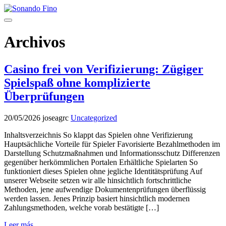
Saltar
al
Menú
contenido
Archivos
Casino frei von Verifizierung: Zügiger
Spielspaß ohne komplizierte
Überprüfungen
20/05/2026
joseagrc
Uncategorized
Inhaltsverzeichnis So klappt das Spielen ohne Verifizierung
Hauptsächliche Vorteile für Spieler Favorisierte Bezahlmethoden im
Darstellung Schutzmaßnahmen und Informationsschutz Differenzen
gegenüber herkömmlichen Portalen Erhältliche Spielarten So
funktioniert dieses Spielen ohne jegliche Identitätsprüfung Auf
unserer Webseite setzen wir alle hinsichtlich fortschrittliche
Methoden, jene aufwendige Dokumentenprüfungen überflüssig
werden lassen. Jenes Prinzip basiert hinsichtlich modernen
Zahlungsmethoden, welche vorab bestätigte […]
Leer más