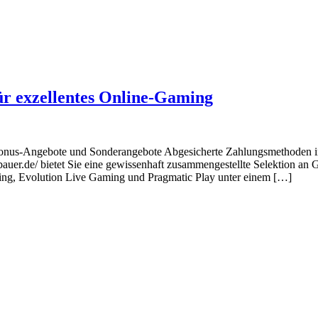
ür exzellentes Online-Gaming
e Bonus-Angebote und Sonderangebote Abgesicherte Zahlungsmethoden 
-bauer.de/ bietet Sie eine gewissenhaft zusammengestellte Selektion an 
ing, Evolution Live Gaming und Pragmatic Play unter einem […]