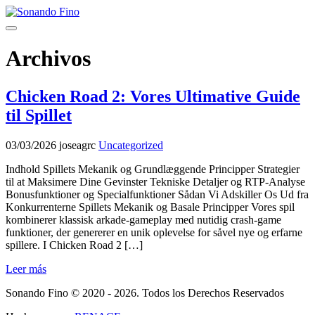
Saltar
al
Menú
contenido
Archivos
Chicken Road 2: Vores Ultimative Guide
til Spillet
03/03/2026
joseagrc
Uncategorized
Indhold Spillets Mekanik og Grundlæggende Principper Strategier
til at Maksimere Dine Gevinster Tekniske Detaljer og RTP-Analyse
Bonusfunktioner og Specialfunktioner Sådan Vi Adskiller Os Ud fra
Konkurrenterne Spillets Mekanik og Basale Principper Vores spil
kombinerer klassisk arkade-gameplay med nutidig crash-game
funktioner, der genererer en unik oplevelse for såvel nye og erfarne
spillere. I Chicken Road 2 […]
Leer más
Sonando Fino © 2020 - 2026. Todos los Derechos Reservados