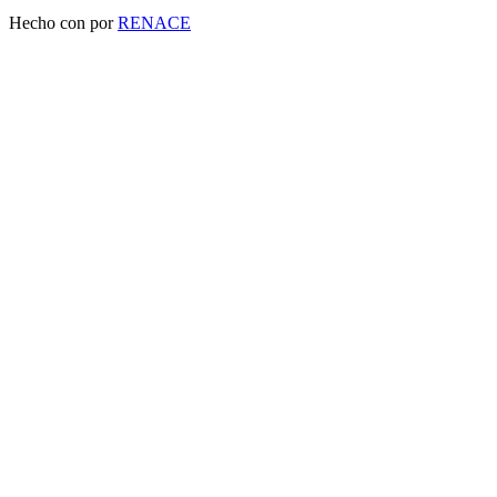
Hecho con
por
RENACE