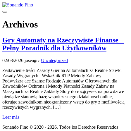
Saltar
al
Menú
contenido
Archivos
Gry Automaty na Rzeczywiste Finanse –
Pełny Poradnik dla Użytkowników
02/03/2026
joseagrc
Uncategorized
Zestawienie treści Zasady Gier na Automatach za Realne Stawki
Zasady Wygranych i Wskaźnik RTP Metody Zabawy
Podwyższające Szanse Rodzaje Automatów Oferowanych dla
Zawodników Ochrona i Metody Płatności Zasady Zabaw na
Maszynach za Realne Zakłady Sloty do rozgrywek na prawdziwe
pieniądze stanowią bazę współczesnego działalności online,
oferując zawodnikom nieograniczony wstęp do gry z możliwością
rzeczywistych wygranych. […]
Leer más
Sonando Fino © 2020 - 2026. Todos los Derechos Reservados