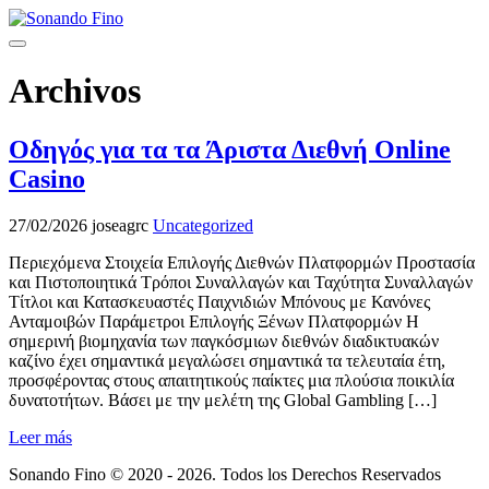
Saltar
al
Menú
contenido
Archivos
Οδηγός για τα τα Άριστα Διεθνή Online
Casino
27/02/2026
joseagrc
Uncategorized
Περιεχόμενα Στοιχεία Επιλογής Διεθνών Πλατφορμών Προστασία
και Πιστοποιητικά Τρόποι Συναλλαγών και Ταχύτητα Συναλλαγών
Τίτλοι και Κατασκευαστές Παιχνιδιών Μπόνους με Κανόνες
Ανταμοιβών Παράμετροι Επιλογής Ξένων Πλατφορμών Η
σημερινή βιομηχανία των παγκόσμιων διεθνών διαδικτυακών
καζίνο έχει σημαντικά μεγαλώσει σημαντικά τα τελευταία έτη,
προσφέροντας στους απαιτητικούς παίκτες μια πλούσια ποικιλία
δυνατοτήτων. Βάσει με την μελέτη της Global Gambling […]
Leer más
Sonando Fino © 2020 - 2026. Todos los Derechos Reservados