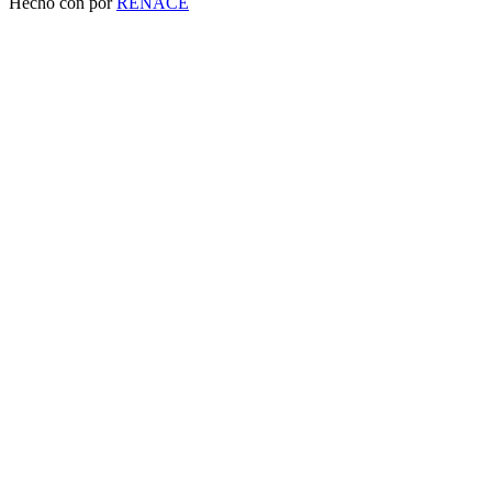
Hecho con
por
RENACE