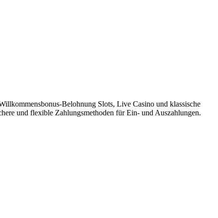
lle Willkommensbonus-Belohnung Slots, Live Casino und klassische
sichere und flexible Zahlungsmethoden für Ein- und Auszahlungen.