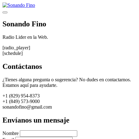
Saltar
al
Menú
contenido
Sonando Fino
Radio Lider en la Web.
[radio_player]
[schedule]
Contáctanos
¿Tienes alguna pregunta o sugerencia? No dudes en contactarnos.
Estamos aquí para ayudarte.
+1 (829) 954-8373
+1 (849) 573-9000
sonandofino@gmail.com
Envíanos un mensaje
Nombre