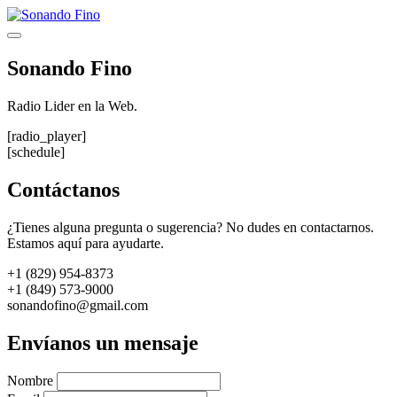
Saltar
al
Menú
contenido
Sonando Fino
Radio Lider en la Web.
[radio_player]
[schedule]
Contáctanos
¿Tienes alguna pregunta o sugerencia? No dudes en contactarnos.
Estamos aquí para ayudarte.
+1 (829) 954-8373
+1 (849) 573-9000
sonandofino@gmail.com
Envíanos un mensaje
Nombre