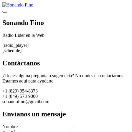
Saltar
al
Menú
contenido
Sonando Fino
Radio Lider en la Web.
[radio_player]
[schedule]
Contáctanos
¿Tienes alguna pregunta o sugerencia? No dudes en contactarnos.
Estamos aquí para ayudarte.
+1 (829) 954-8373
+1 (849) 573-9000
sonandofino@gmail.com
Envíanos un mensaje
Nombre