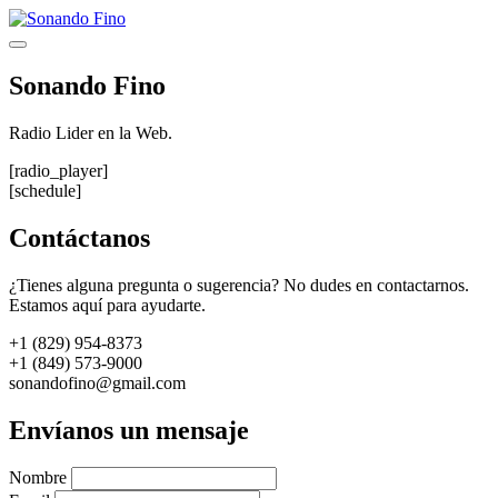
Saltar
al
Menú
contenido
Sonando Fino
Radio Lider en la Web.
[radio_player]
[schedule]
Contáctanos
¿Tienes alguna pregunta o sugerencia? No dudes en contactarnos.
Estamos aquí para ayudarte.
+1 (829) 954-8373
+1 (849) 573-9000
sonandofino@gmail.com
Envíanos un mensaje
Nombre