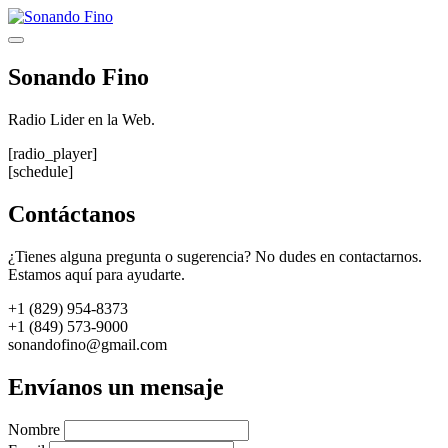
Saltar
al
Menú
contenido
Sonando Fino
Radio Lider en la Web.
[radio_player]
[schedule]
Contáctanos
¿Tienes alguna pregunta o sugerencia? No dudes en contactarnos.
Estamos aquí para ayudarte.
+1 (829) 954-8373
+1 (849) 573-9000
sonandofino@gmail.com
Envíanos un mensaje
Nombre