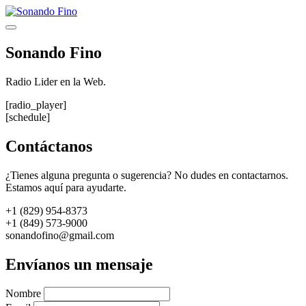
Saltar
al
Menú
contenido
Sonando Fino
Radio Lider en la Web.
[radio_player]
[schedule]
Contáctanos
¿Tienes alguna pregunta o sugerencia? No dudes en contactarnos.
Estamos aquí para ayudarte.
+1 (829) 954-8373
+1 (849) 573-9000
sonandofino@gmail.com
Envíanos un mensaje
Nombre