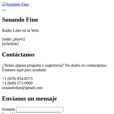
Saltar
al
Menú
contenido
Sonando Fino
Radio Lider en la Web.
[radio_player]
[schedule]
Contáctanos
¿Tienes alguna pregunta o sugerencia? No dudes en contactarnos.
Estamos aquí para ayudarte.
+1 (829) 954-8373
+1 (849) 573-9000
sonandofino@gmail.com
Envíanos un mensaje
Nombre