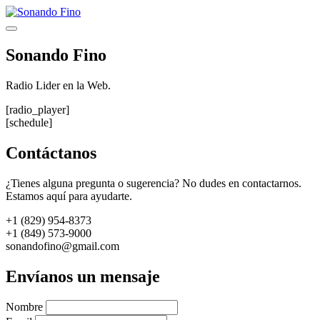
Saltar
al
Menú
contenido
Sonando Fino
Radio Lider en la Web.
[radio_player]
[schedule]
Contáctanos
¿Tienes alguna pregunta o sugerencia? No dudes en contactarnos.
Estamos aquí para ayudarte.
+1 (829) 954-8373
+1 (849) 573-9000
sonandofino@gmail.com
Envíanos un mensaje
Nombre