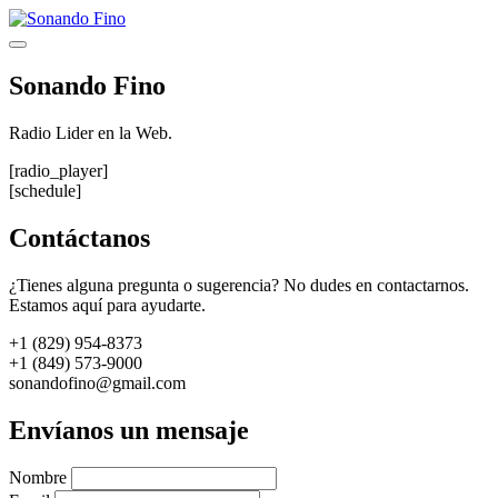
Saltar
al
Menú
contenido
Sonando Fino
Radio Lider en la Web.
[radio_player]
[schedule]
Contáctanos
¿Tienes alguna pregunta o sugerencia? No dudes en contactarnos.
Estamos aquí para ayudarte.
+1 (829) 954-8373
+1 (849) 573-9000
sonandofino@gmail.com
Envíanos un mensaje
Nombre