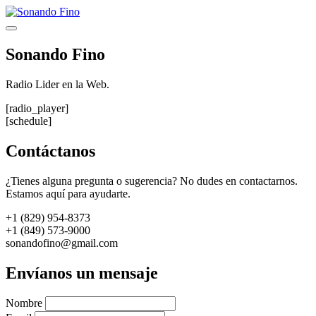
Saltar
al
Menú
contenido
Sonando Fino
Radio Lider en la Web.
[radio_player]
[schedule]
Contáctanos
¿Tienes alguna pregunta o sugerencia? No dudes en contactarnos.
Estamos aquí para ayudarte.
+1 (829) 954-8373
+1 (849) 573-9000
sonandofino@gmail.com
Envíanos un mensaje
Nombre