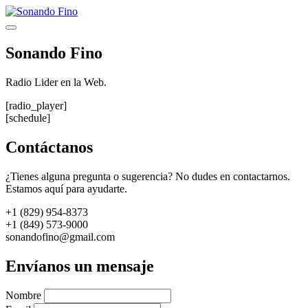
Saltar
al
Menú
contenido
Sonando Fino
Radio Lider en la Web.
[radio_player]
[schedule]
Contáctanos
¿Tienes alguna pregunta o sugerencia? No dudes en contactarnos.
Estamos aquí para ayudarte.
+1 (829) 954-8373
+1 (849) 573-9000
sonandofino@gmail.com
Envíanos un mensaje
Nombre