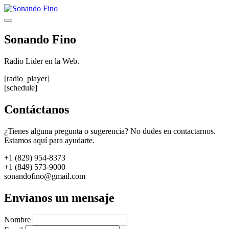
Saltar
al
Menú
contenido
Sonando Fino
Radio Lider en la Web.
[radio_player]
[schedule]
Contáctanos
¿Tienes alguna pregunta o sugerencia? No dudes en contactarnos.
Estamos aquí para ayudarte.
+1 (829) 954-8373
+1 (849) 573-9000
sonandofino@gmail.com
Envíanos un mensaje
Nombre