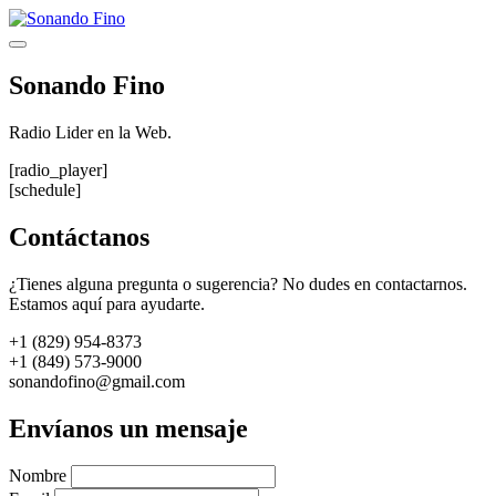
Saltar
al
Menú
contenido
Sonando Fino
Radio Lider en la Web.
[radio_player]
[schedule]
Contáctanos
¿Tienes alguna pregunta o sugerencia? No dudes en contactarnos.
Estamos aquí para ayudarte.
+1 (829) 954-8373
+1 (849) 573-9000
sonandofino@gmail.com
Envíanos un mensaje
Nombre