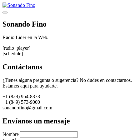
Saltar
al
Menú
contenido
Sonando Fino
Radio Lider en la Web.
[radio_player]
[schedule]
Contáctanos
¿Tienes alguna pregunta o sugerencia? No dudes en contactarnos.
Estamos aquí para ayudarte.
+1 (829) 954-8373
+1 (849) 573-9000
sonandofino@gmail.com
Envíanos un mensaje
Nombre