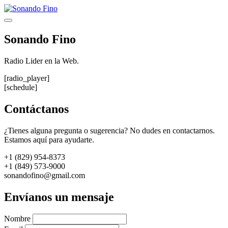
Saltar
al
Menú
contenido
Sonando Fino
Radio Lider en la Web.
[radio_player]
[schedule]
Contáctanos
¿Tienes alguna pregunta o sugerencia? No dudes en contactarnos.
Estamos aquí para ayudarte.
+1 (829) 954-8373
+1 (849) 573-9000
sonandofino@gmail.com
Envíanos un mensaje
Nombre