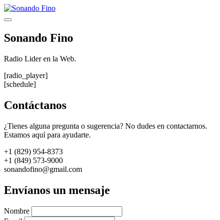
Saltar
al
Menú
contenido
Sonando Fino
Radio Lider en la Web.
[radio_player]
[schedule]
Contáctanos
¿Tienes alguna pregunta o sugerencia? No dudes en contactarnos.
Estamos aquí para ayudarte.
+1 (829) 954-8373
+1 (849) 573-9000
sonandofino@gmail.com
Envíanos un mensaje
Nombre