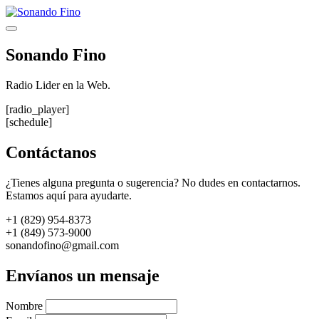
Saltar
al
Menú
contenido
Sonando Fino
Radio Lider en la Web.
[radio_player]
[schedule]
Contáctanos
¿Tienes alguna pregunta o sugerencia? No dudes en contactarnos.
Estamos aquí para ayudarte.
+1 (829) 954-8373
+1 (849) 573-9000
sonandofino@gmail.com
Envíanos un mensaje
Nombre