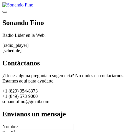
Saltar
al
Menú
contenido
Sonando Fino
Radio Lider en la Web.
[radio_player]
[schedule]
Contáctanos
¿Tienes alguna pregunta o sugerencia? No dudes en contactarnos.
Estamos aquí para ayudarte.
+1 (829) 954-8373
+1 (849) 573-9000
sonandofino@gmail.com
Envíanos un mensaje
Nombre