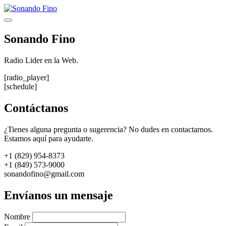
Saltar
al
Menú
contenido
Sonando Fino
Radio Lider en la Web.
[radio_player]
[schedule]
Contáctanos
¿Tienes alguna pregunta o sugerencia? No dudes en contactarnos.
Estamos aquí para ayudarte.
+1 (829) 954-8373
+1 (849) 573-9000
sonandofino@gmail.com
Envíanos un mensaje
Nombre