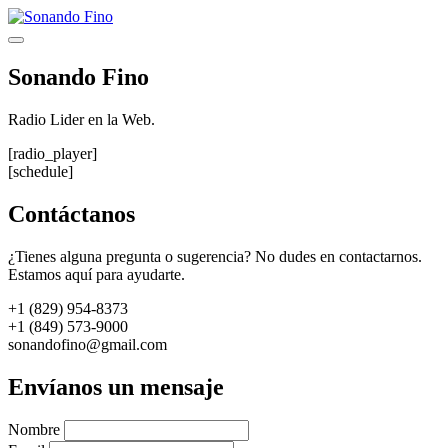
Saltar
al
Menú
contenido
Sonando Fino
Radio Lider en la Web.
[radio_player]
[schedule]
Contáctanos
¿Tienes alguna pregunta o sugerencia? No dudes en contactarnos.
Estamos aquí para ayudarte.
+1 (829) 954-8373
+1 (849) 573-9000
sonandofino@gmail.com
Envíanos un mensaje
Nombre