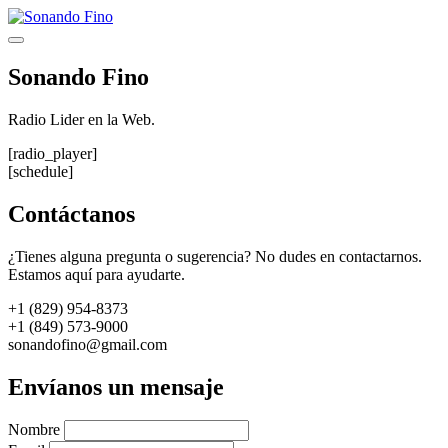
Saltar
al
Menú
contenido
Sonando Fino
Radio Lider en la Web.
[radio_player]
[schedule]
Contáctanos
¿Tienes alguna pregunta o sugerencia? No dudes en contactarnos.
Estamos aquí para ayudarte.
+1 (829) 954-8373
+1 (849) 573-9000
sonandofino@gmail.com
Envíanos un mensaje
Nombre