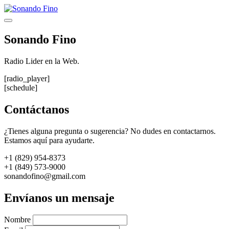
Saltar
al
Menú
contenido
Sonando Fino
Radio Lider en la Web.
[radio_player]
[schedule]
Contáctanos
¿Tienes alguna pregunta o sugerencia? No dudes en contactarnos.
Estamos aquí para ayudarte.
+1 (829) 954-8373
+1 (849) 573-9000
sonandofino@gmail.com
Envíanos un mensaje
Nombre