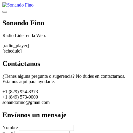
Saltar
al
Menú
contenido
Sonando Fino
Radio Lider en la Web.
[radio_player]
[schedule]
Contáctanos
¿Tienes alguna pregunta o sugerencia? No dudes en contactarnos.
Estamos aquí para ayudarte.
+1 (829) 954-8373
+1 (849) 573-9000
sonandofino@gmail.com
Envíanos un mensaje
Nombre