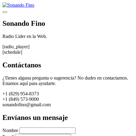
Saltar
al
Menú
contenido
Sonando Fino
Radio Lider en la Web.
[radio_player]
[schedule]
Contáctanos
¿Tienes alguna pregunta o sugerencia? No dudes en contactarnos.
Estamos aquí para ayudarte.
+1 (829) 954-8373
+1 (849) 573-9000
sonandofino@gmail.com
Envíanos un mensaje
Nombre