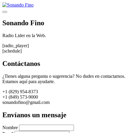
Saltar
al
Menú
contenido
Sonando Fino
Radio Lider en la Web.
[radio_player]
[schedule]
Contáctanos
¿Tienes alguna pregunta o sugerencia? No dudes en contactarnos.
Estamos aquí para ayudarte.
+1 (829) 954-8373
+1 (849) 573-9000
sonandofino@gmail.com
Envíanos un mensaje
Nombre