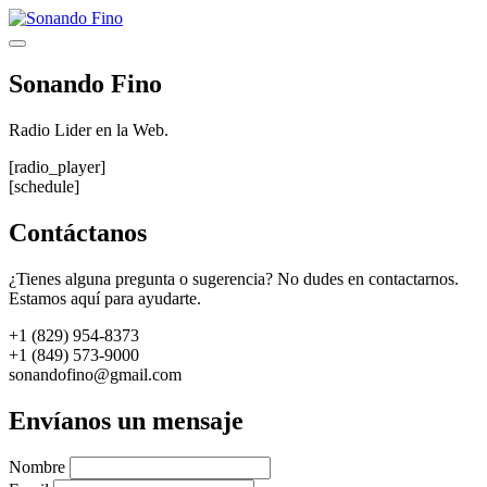
Saltar
al
Menú
contenido
Sonando Fino
Radio Lider en la Web.
[radio_player]
[schedule]
Contáctanos
¿Tienes alguna pregunta o sugerencia? No dudes en contactarnos.
Estamos aquí para ayudarte.
+1 (829) 954-8373
+1 (849) 573-9000
sonandofino@gmail.com
Envíanos un mensaje
Nombre