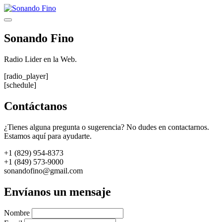
Saltar
al
Menú
contenido
Sonando Fino
Radio Lider en la Web.
[radio_player]
[schedule]
Contáctanos
¿Tienes alguna pregunta o sugerencia? No dudes en contactarnos.
Estamos aquí para ayudarte.
+1 (829) 954-8373
+1 (849) 573-9000
sonandofino@gmail.com
Envíanos un mensaje
Nombre