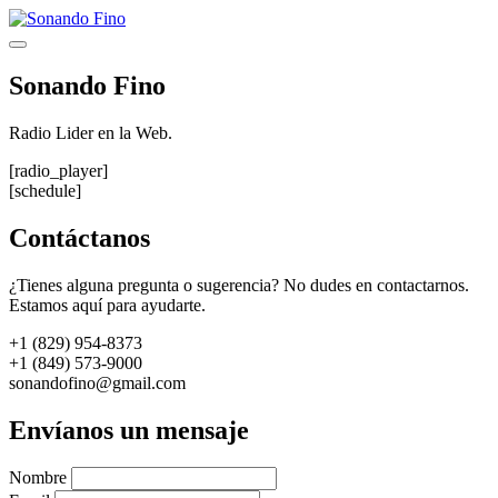
Saltar
al
Menú
contenido
Sonando Fino
Radio Lider en la Web.
[radio_player]
[schedule]
Contáctanos
¿Tienes alguna pregunta o sugerencia? No dudes en contactarnos.
Estamos aquí para ayudarte.
+1 (829) 954-8373
+1 (849) 573-9000
sonandofino@gmail.com
Envíanos un mensaje
Nombre