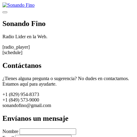
Saltar
al
Menú
contenido
Sonando Fino
Radio Lider en la Web.
[radio_player]
[schedule]
Contáctanos
¿Tienes alguna pregunta o sugerencia? No dudes en contactarnos.
Estamos aquí para ayudarte.
+1 (829) 954-8373
+1 (849) 573-9000
sonandofino@gmail.com
Envíanos un mensaje
Nombre