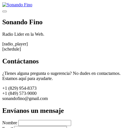
Saltar
al
Menú
contenido
Sonando Fino
Radio Lider en la Web.
[radio_player]
[schedule]
Contáctanos
¿Tienes alguna pregunta o sugerencia? No dudes en contactarnos.
Estamos aquí para ayudarte.
+1 (829) 954-8373
+1 (849) 573-9000
sonandofino@gmail.com
Envíanos un mensaje
Nombre