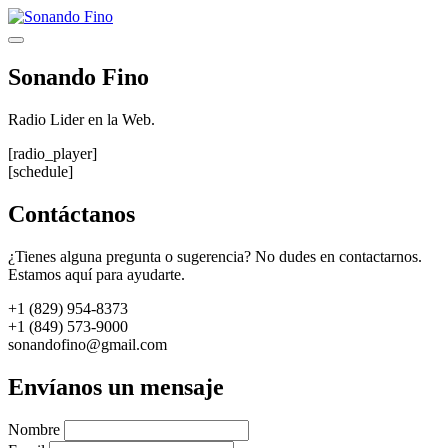
Saltar
al
Menú
contenido
Sonando Fino
Radio Lider en la Web.
[radio_player]
[schedule]
Contáctanos
¿Tienes alguna pregunta o sugerencia? No dudes en contactarnos.
Estamos aquí para ayudarte.
+1 (829) 954-8373
+1 (849) 573-9000
sonandofino@gmail.com
Envíanos un mensaje
Nombre