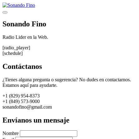
Saltar
al
Menú
contenido
Sonando Fino
Radio Lider en la Web.
[radio_player]
[schedule]
Contáctanos
¿Tienes alguna pregunta o sugerencia? No dudes en contactarnos.
Estamos aquí para ayudarte.
+1 (829) 954-8373
+1 (849) 573-9000
sonandofino@gmail.com
Envíanos un mensaje
Nombre