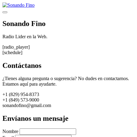
Saltar
al
Menú
contenido
Sonando Fino
Radio Lider en la Web.
[radio_player]
[schedule]
Contáctanos
¿Tienes alguna pregunta o sugerencia? No dudes en contactarnos.
Estamos aquí para ayudarte.
+1 (829) 954-8373
+1 (849) 573-9000
sonandofino@gmail.com
Envíanos un mensaje
Nombre