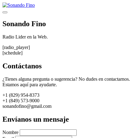
Saltar
al
Menú
contenido
Sonando Fino
Radio Lider en la Web.
[radio_player]
[schedule]
Contáctanos
¿Tienes alguna pregunta o sugerencia? No dudes en contactarnos.
Estamos aquí para ayudarte.
+1 (829) 954-8373
+1 (849) 573-9000
sonandofino@gmail.com
Envíanos un mensaje
Nombre