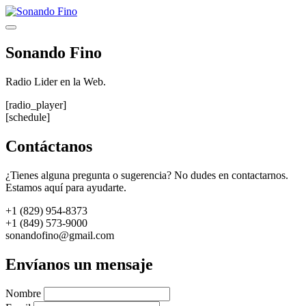
Saltar
al
Menú
contenido
Sonando Fino
Radio Lider en la Web.
[radio_player]
[schedule]
Contáctanos
¿Tienes alguna pregunta o sugerencia? No dudes en contactarnos.
Estamos aquí para ayudarte.
+1 (829) 954-8373
+1 (849) 573-9000
sonandofino@gmail.com
Envíanos un mensaje
Nombre